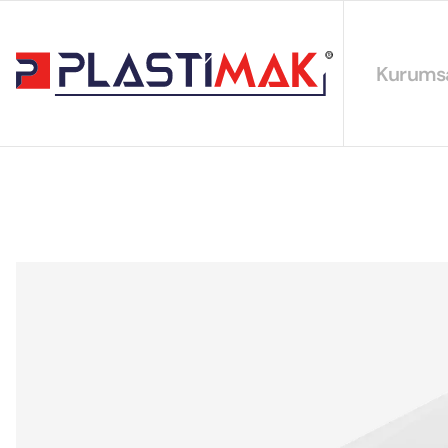
Kurums
Hakkımız
EYS Polit
Sürdürüleb
Sertifikal
Katalogla