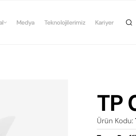
al
Medya
Teknolojilerimiz
Kariyer
da
ikamız
ilirlik
arımız
TP 
rımız
Ürün Kodu: