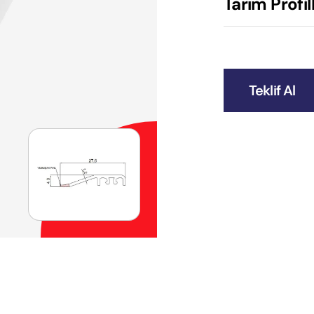
Tarım Profill
Teklif Al