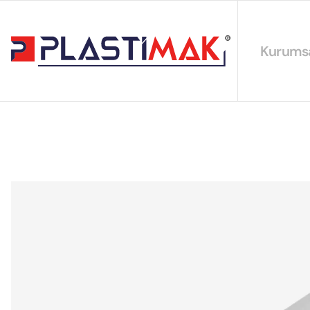
Kurums
Hakkımız
EYS Polit
Sürdürüleb
Sertifikal
Katalogla