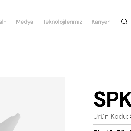
al
Medya
Teknolojilerimiz
Kariyer
da
ikamız
ilirlik
arımız
SP
rımız
Ürün Kodu: