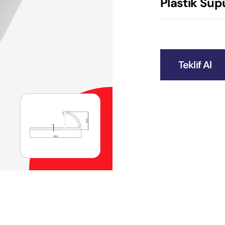
Plastik Süpü
Teklif Al