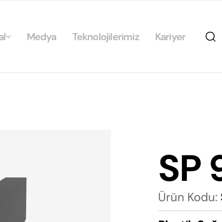
al
Medya
Teknolojilerimiz
Kariyer
da
ikamız
ilirlik
arımız
SP 
rımız
Ürün Kodu: