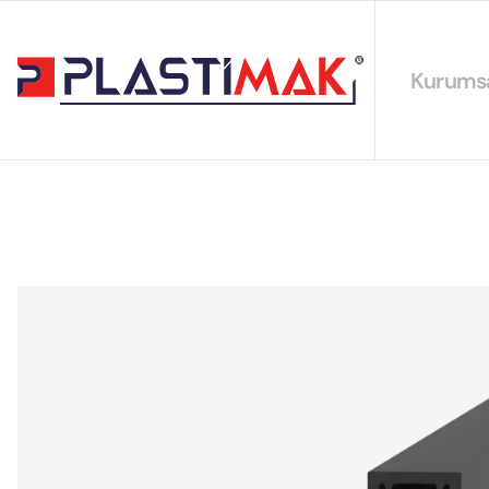
Kurums
Hakkımız
EYS Polit
Sürdürüleb
Sertifikal
Katalogla