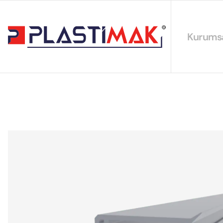
Kurums
Hakkımız
EYS Polit
Sürdürüleb
Sertifikal
Katalogla