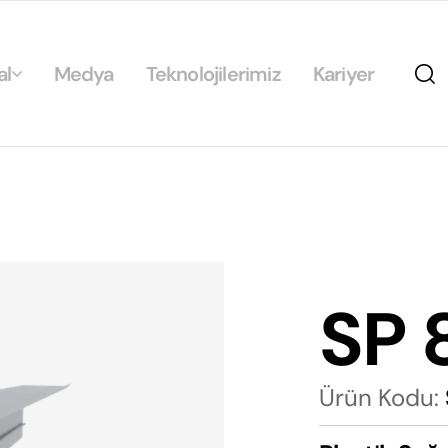
al
Medya
Teknolojilerimiz
Kariyer
da
ikamız
ilirlik
arımız
SP 
rımız
Ürün Kodu: