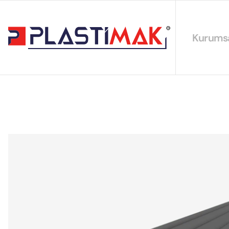
Kurums
Hakkımız
EYS Polit
Sürdürüleb
Sertifikal
Katalogla