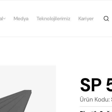
al
Medya
Teknolojilerimiz
Kariyer
da
ikamız
ilirlik
arımız
SP 
rımız
Ürün Kodu: