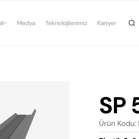
al
Medya
Teknolojilerimiz
Kariyer
da
ikamız
ilirlik
arımız
SP 
rımız
Ürün Kodu: