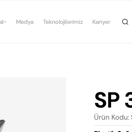
al
Medya
Teknolojilerimiz
Kariyer
da
ikamız
ilirlik
arımız
SP 
rımız
Ürün Kodu: