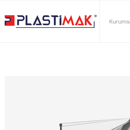
Kurums
Hakkımız
EYS Polit
Sürdürüleb
Sertifikal
Katalogla