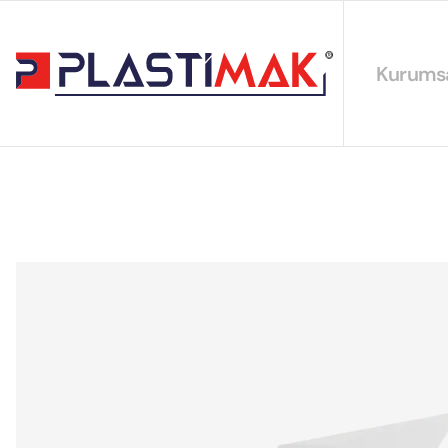
Kurums
Hakkımız
EYS Polit
Sürdürüleb
Sertifikal
Katalogla