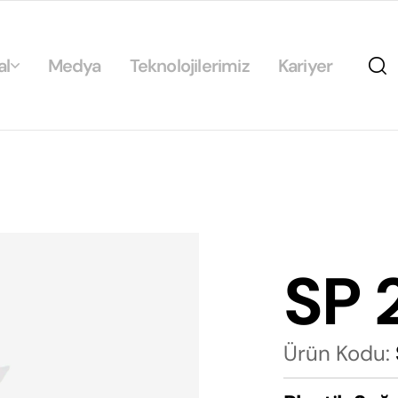
al
Medya
Teknolojilerimiz
Kariyer
da
ikamız
ilirlik
arımız
SP 
rımız
Ürün Kodu: