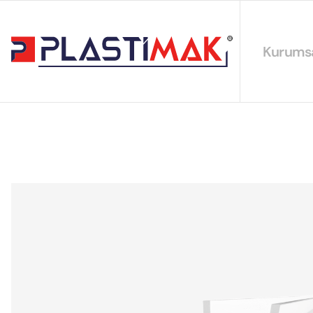
Kurums
Hakkımız
EYS Polit
Sürdürüleb
Sertifikal
Katalogla