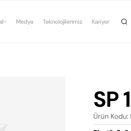
al
Medya
Teknolojilerimiz
Kariyer
da
ikamız
ilirlik
arımız
SP 
rımız
Ürün Kodu: