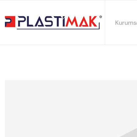
Kurums
Hakkımız
EYS Polit
Sürdürüleb
Sertifikal
Katalogla