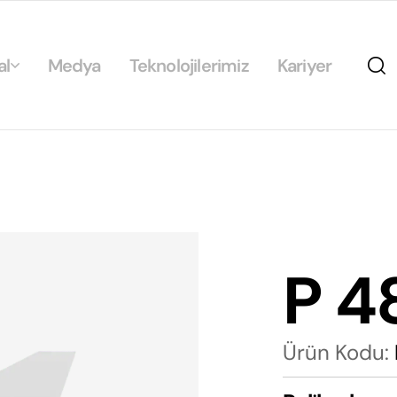
al
Medya
Teknolojilerimiz
Kariyer
da
ikamız
ilirlik
arımız
P 4
rımız
Ürün Kodu: