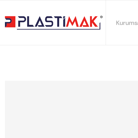
Kurums
Hakkımız
EYS Polit
Sürdürüleb
Sertifikal
Katalogla