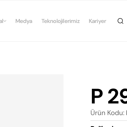
al
Medya
Teknolojilerimiz
Kariyer
da
ikamız
ilirlik
arımız
P 2
rımız
Ürün Kodu: