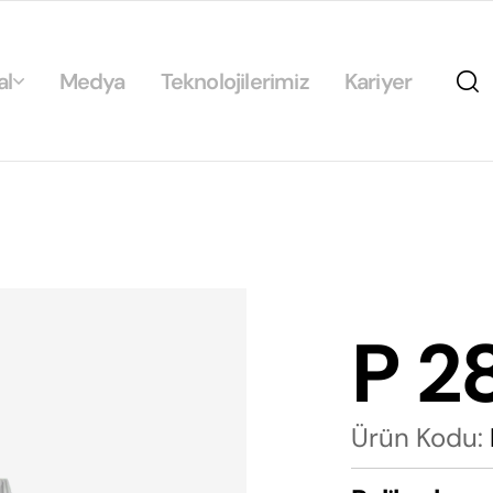
al
Medya
Teknolojilerimiz
Kariyer
da
ikamız
ilirlik
arımız
P 2
rımız
Ürün Kodu: