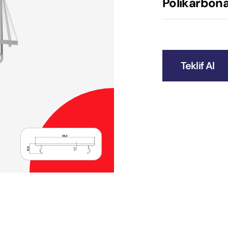
Polikarbonat
Teklif Al