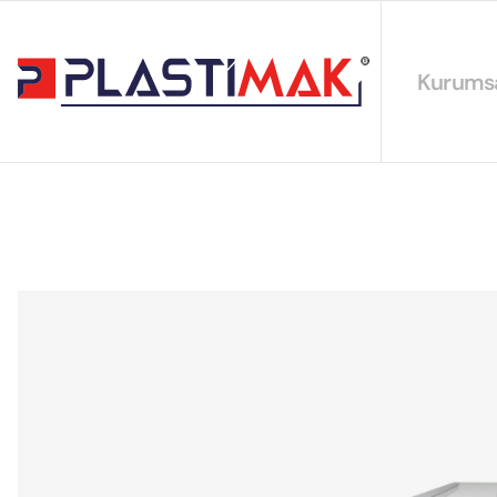
Kurums
Hakkımız
EYS Polit
Sürdürüleb
Sertifikal
Katalogla