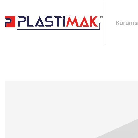
Kurums
Hakkımız
EYS Polit
Sürdürüleb
Sertifikal
Katalogla