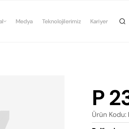
al
Medya
Teknolojilerimiz
Kariyer
da
ikamız
ilirlik
arımız
P 2
rımız
Ürün Kodu: