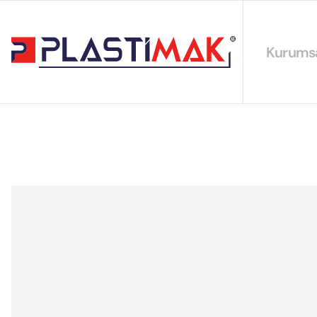
Kurums
Hakkımız
EYS Polit
Sürdürüleb
Sertifikal
Katalogla