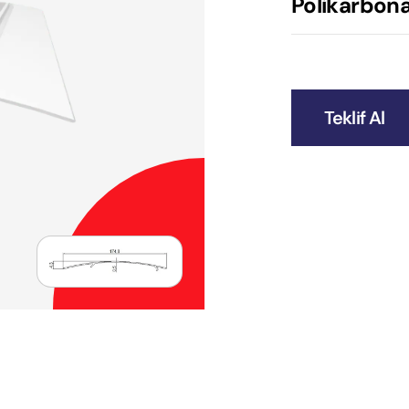
Polikarbonat
Teklif Al