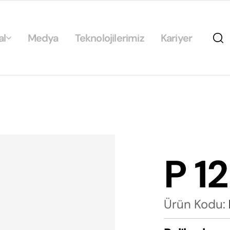
al
Medya
Teknolojilerimiz
Kariyer
da
ikamız
ilirlik
arımız
P 1
rımız
Ürün Kodu: