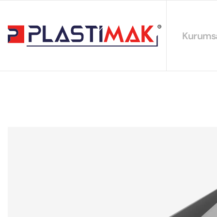
Kurums
Hakkımız
EYS Polit
Sürdürüleb
Sertifikal
Katalogla