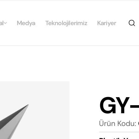
al
Medya
Teknolojilerimiz
Kariyer
da
ikamız
ilirlik
arımız
GY
rımız
Ürün Kodu: