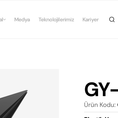
al
Medya
Teknolojilerimiz
Kariyer
da
ikamız
ilirlik
arımız
GY-
rımız
Ürün Kodu: