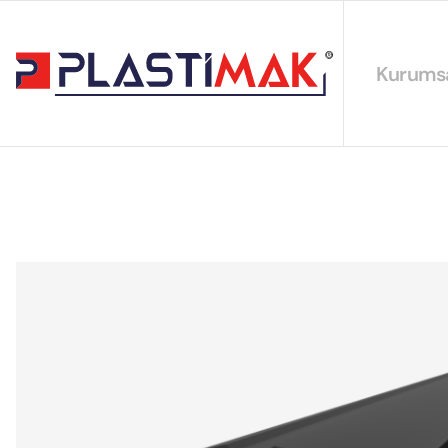
Kurums
Hakkımız
EYS Polit
Sürdürüleb
Sertifikal
Katalogla