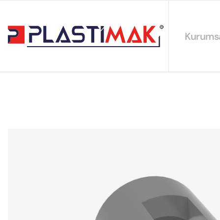
Kurums
Hakkımız
EYS Polit
Sürdürüleb
Sertifikal
Katalogla