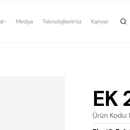
al
Medya
Teknolojilerimiz
Kariyer
da
ikamız
ilirlik
arımız
EK 
rımız
Ürün Kodu: