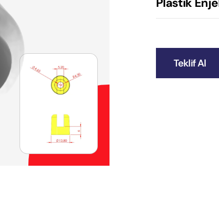
Plastik Enj
Teklif Al