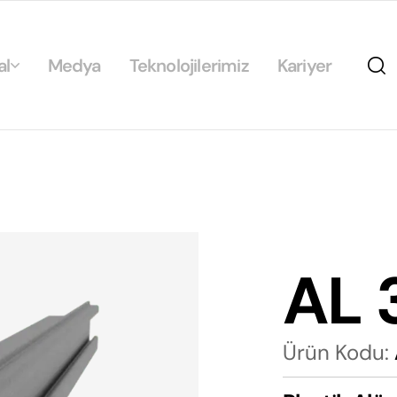
al
Medya
Teknolojilerimiz
Kariyer
da
ikamız
ilirlik
arımız
AL 
rımız
Ürün Kodu: