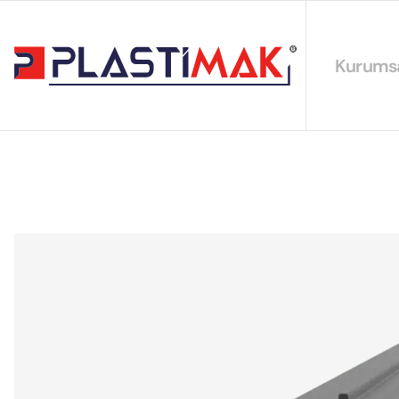
Kurums
Hakkımız
EYS Polit
Sürdürüleb
Sertifikal
Katalogla