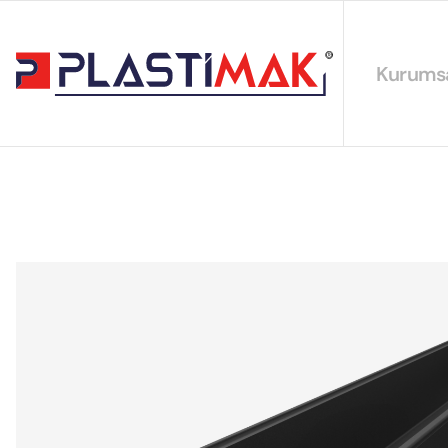
Kurums
Hakkımız
EYS Polit
Sürdürüleb
Sertifikal
Katalogla