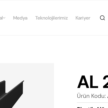
al
Medya
Teknolojilerimiz
Kariyer
da
ikamız
ilirlik
arımız
AL 
rımız
Ürün Kodu: