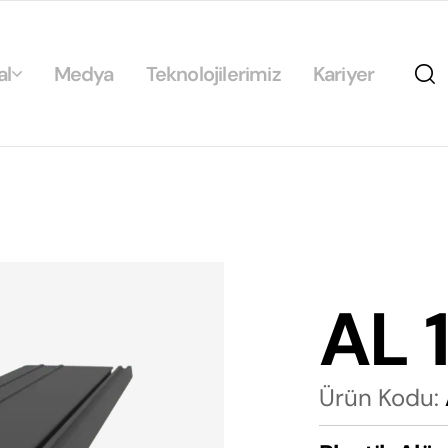
al
Medya
Teknolojilerimiz
Kariyer
da
ikamız
ilirlik
arımız
AL 
rımız
Ürün Kodu: