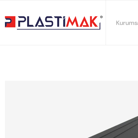
Kurums
Hakkımız
EYS Polit
Sürdürüleb
Sertifikal
Katalogla