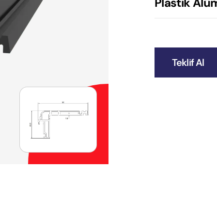
Plastik Alü
Teklif Al