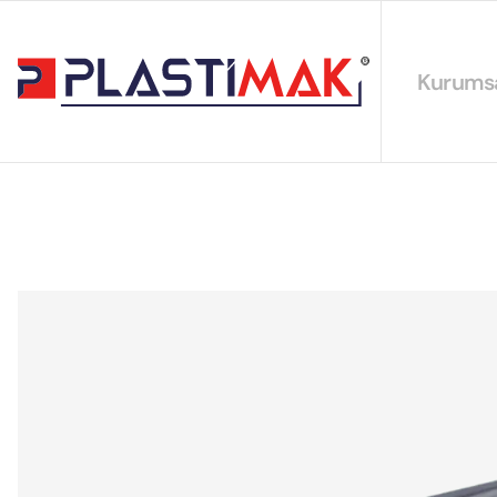
Kurums
Hakkımız
EYS Polit
Sürdürüleb
Sertifikal
Katalogla