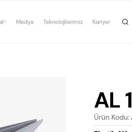
al
Medya
Teknolojilerimiz
Kariyer
da
ikamız
ilirlik
arımız
AL 
rımız
Ürün Kodu: