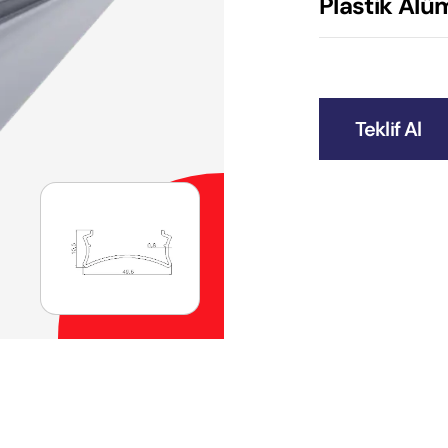
Plastik Alü
Teklif Al